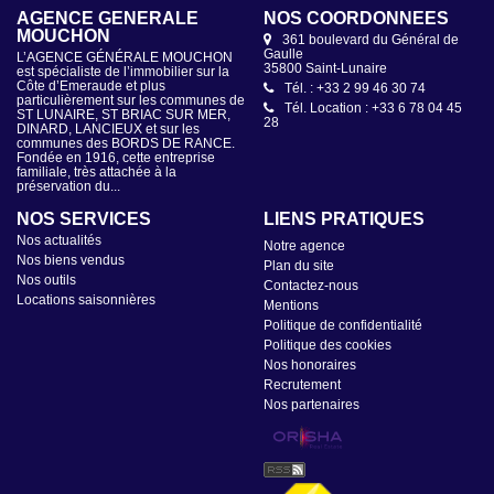
AGENCE GÉNÉRALE
NOS COORDONNÉES
MOUCHON
361 boulevard du Général de
Gaulle
L’AGENCE GÉNÉRALE MOUCHON
35800 Saint-Lunaire
est spécialiste de l’immobilier sur la
Côte d’Emeraude et plus
Tél. : +33 2 99 46 30 74
particulièrement sur les communes de
Tél. Location : +33 6 78 04 45
ST LUNAIRE, ST BRIAC SUR MER,
28
DINARD, LANCIEUX et sur les
communes des BORDS DE RANCE.
Fondée en 1916, cette entreprise
familiale, très attachée à la
préservation du...
NOS SERVICES
LIENS PRATIQUES
Nos actualités
Notre agence
Nos biens vendus
Plan du site
Nos outils
Contactez-nous
Locations saisonnières
Mentions
Politique de confidentialité
Politique des cookies
Nos honoraires
Recrutement
Nos partenaires