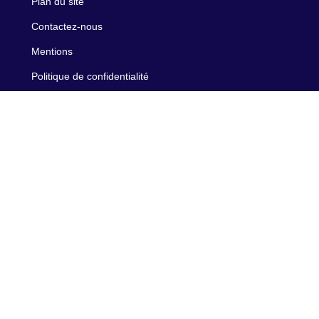
Plan du site
Contactez-nous
Mentions
Politique de confidentialité
Politique des cookies
Nos honoraires
Recrutement
Nos partenaires