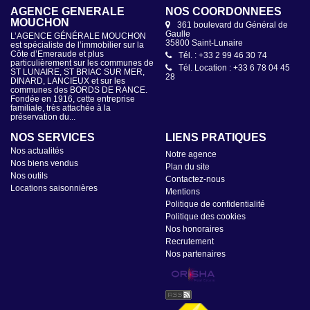
AGENCE GÉNÉRALE
NOS COORDONNÉES
MOUCHON
361 boulevard du Général de
Gaulle
L’AGENCE GÉNÉRALE MOUCHON
35800 Saint-Lunaire
est spécialiste de l’immobilier sur la
Côte d’Emeraude et plus
Tél. : +33 2 99 46 30 74
particulièrement sur les communes de
Tél. Location : +33 6 78 04 45
ST LUNAIRE, ST BRIAC SUR MER,
28
DINARD, LANCIEUX et sur les
communes des BORDS DE RANCE.
Fondée en 1916, cette entreprise
familiale, très attachée à la
préservation du...
NOS SERVICES
LIENS PRATIQUES
Nos actualités
Notre agence
Nos biens vendus
Plan du site
Nos outils
Contactez-nous
Locations saisonnières
Mentions
Politique de confidentialité
Politique des cookies
Nos honoraires
Recrutement
Nos partenaires