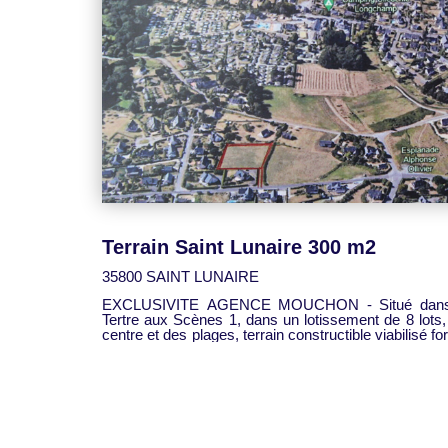
Terrain Saint Lunaire 300 m2
35800 SAINT LUNAIRE
EXCLUSIVITE AGENCE MOUCHON - Situé dans l
Tertre aux Scènes 1, dans un lotissement de 8 lots,
centre et des plages, terrain constructible viabilisé fo
300 m². Emprise au sol maximale autorisée 102 m². Ce bien vous est proposé p
l'Agence Générale Mouchon. Contactez Yohan LOUVEL au 06.88.27.28.99 réf. 2542-
T2