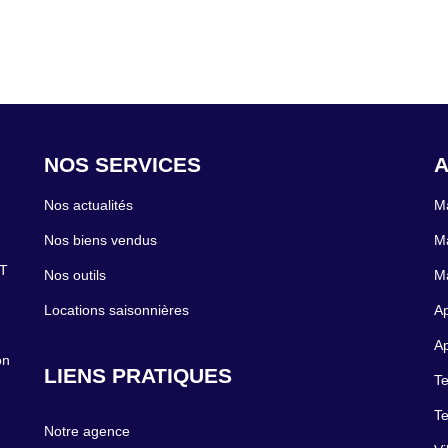
NOS SERVICES
A
Nos actualités
Ma
Nos biens vendus
Ma
ST
Nos outils
Ma
Locations saisonnières
Ap
Ap
on
LIENS PRATIQUES
Te
Te
Notre agence