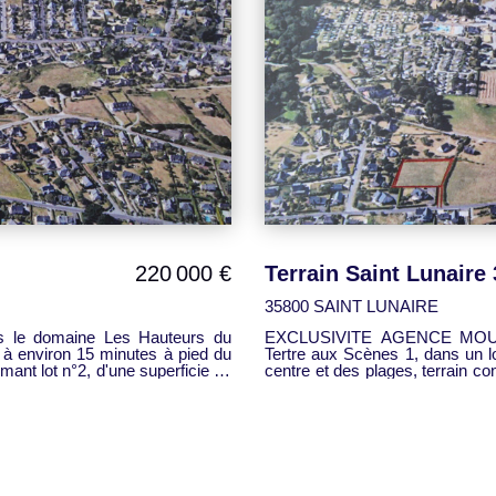
220 000 €
Terrain Saint Lunaire
35800 SAINT LUNAIRE
e domaine Les Hauteurs du
EXCLUSIVITE AGENCE MOUCH
 à environ 15 minutes à pied du
Tertre aux Scènes 1, dans un l
rmant lot n°2, d'une superficie de
centre et des plages, terrain constructible form
ar
Emprise au sol maximale autorisée 132 m². Contr
exclusivement avec CEBIFI CONSTRUCTIONS . PC accordé par la mairie. Ce bien
vous est proposé par l'Agenc
83 56 99 15 réf. 2542-T8