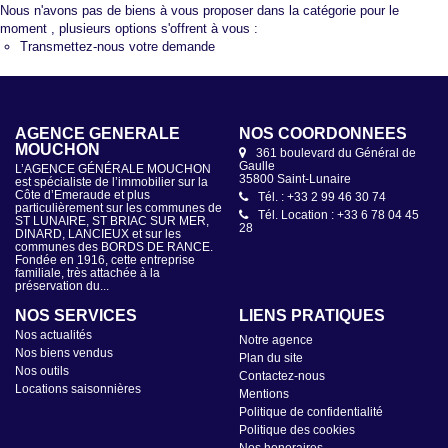
Nous n'avons pas de biens à vous proposer dans la catégorie pour le
moment , plusieurs options s'offrent à vous :
Transmettez-nous votre demande
AGENCE GÉNÉRALE
NOS COORDONNÉES
MOUCHON
361 boulevard du Général de
Gaulle
L’AGENCE GÉNÉRALE MOUCHON
35800 Saint-Lunaire
est spécialiste de l’immobilier sur la
Côte d’Emeraude et plus
Tél. : +33 2 99 46 30 74
particulièrement sur les communes de
Tél. Location : +33 6 78 04 45
ST LUNAIRE, ST BRIAC SUR MER,
28
DINARD, LANCIEUX et sur les
communes des BORDS DE RANCE.
Fondée en 1916, cette entreprise
familiale, très attachée à la
préservation du...
NOS SERVICES
LIENS PRATIQUES
Nos actualités
Notre agence
Nos biens vendus
Plan du site
Nos outils
Contactez-nous
Locations saisonnières
Mentions
Politique de confidentialité
Politique des cookies